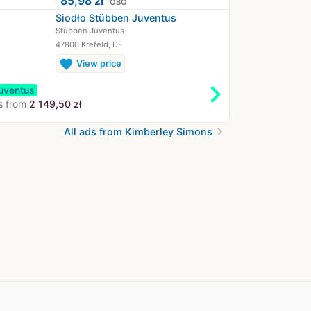
≈
85,98 zł
OBO
Siodło Stübben Juventus
Stübben Juventus
47800 Krefeld, DE
favorite
View price
chevron_right
uventus
s from
2 149,50 zł
chevron_right
All ads from Kimberley Simons