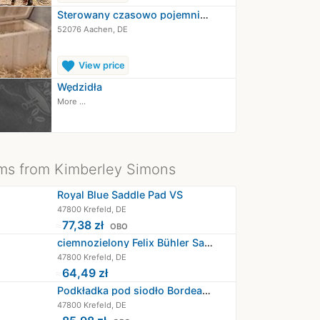
Sterowany czasowo pojemnik na siano
52076 Aachen, DE
favorite
View price
Wędzidła
More ...
ms from Kimberley Simons
Royal Blue Saddle Pad VS
47800 Krefeld, DE
≈
77,38 zł
OBO
ciemnozielony Felix Bühler Saddle Pad DR
47800 Krefeld, DE
≈
64,49 zł
Podkładka pod siodło Bordeaux Cotton…
47800 Krefeld, DE