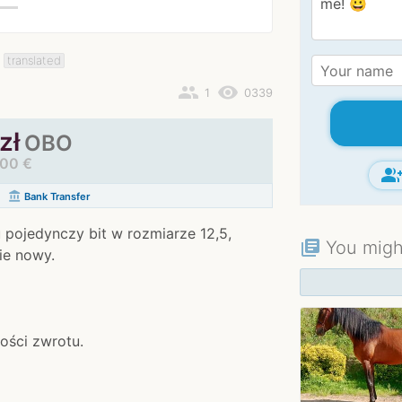
translated
people
remove_red_eye
1
0339
zł
OBO
,00 €
group_ad
account_balance
Bank Transfer
 pojedynczy bit w rozmiarze 12,5,
You might
library_books
ie nowy.
ości zwrotu.