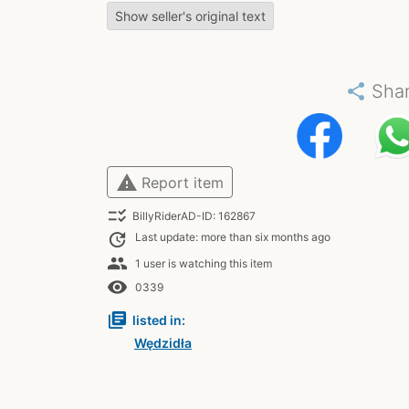
Show seller's original text
share
Sha
warning
Report item
checklist_rtl
BillyRiderAD-ID: 162867
update
Last update: more than six months ago
people
1 user is watching this item
remove_red_eye
0339
library_books
listed in:
Wędzidła