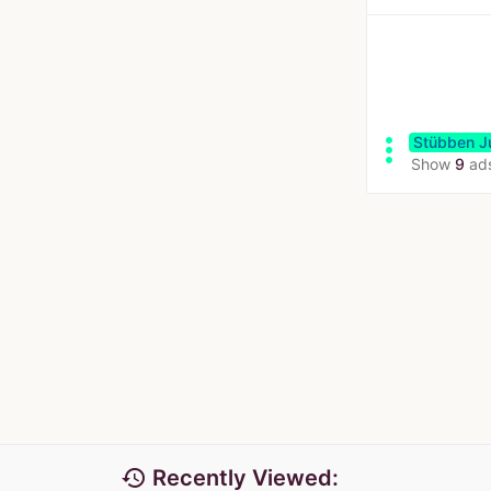
more_vert
Stübben J
Show
9
ad
history
Recently Viewed: