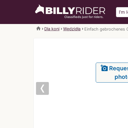
Classifieds just for riders.
home
Dla koni
Wędzidła
Einfach gebrochenes 
add_a_photo
Reque
phot
Previous