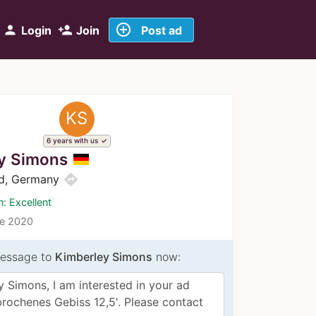
add_circle_outline
person
person_add
Login
Join
Post ad
KS
6 years with us
y Simons
directions
ld, Germany
n: Excellent
ce 2020
essage to
Kimberley Simons
now: