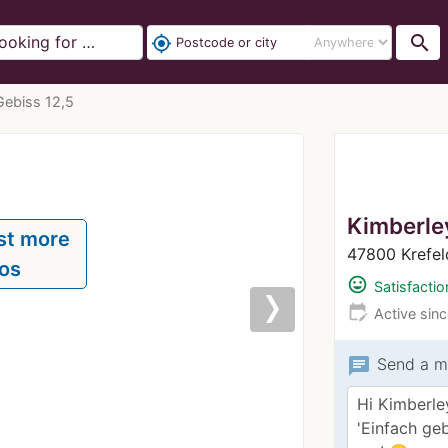
search
my_location
Gebiss 12,5
Kimberle
st more
47800 Krefe
os
mood
Satisfactio
edit_calendar
Active sin
Next
chat
Send a m