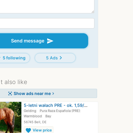
send
Send message
d
chevron_right
5 following
5 Ads
 also like
Show ads near me
center_focus_strong
chevron_right
5-letni wałach PRE - ok. 1,59/60 m -…
Gelding
Pura Raza Española (PRE)
Warmblood
Bay
56745 Bell, DE
favorite
View price