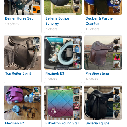
Bemer Horse Set
Selleria Equipe
Deuber & Partner
Synergy
Quantum
18 offers
7 offers
12 offers
Top Reiter Spirit
Flexineb E3
Prestige atena
1 offers
4 offers
Flexineb E2
Eskadron Young Star
Selleria Equipe