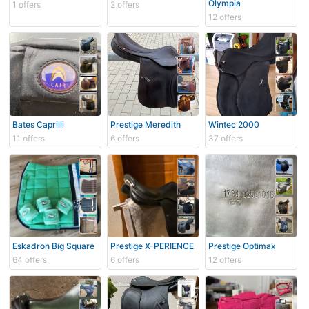
Olympia
1 offers
2 offers
12 offers
Bates Caprilli
Prestige Meredith
Wintec 2000
11 offers
6 offers
37 offers
Eskadron Big Square
Prestige X-PERIENCE
Prestige Optimax
64 offers
6 offers
12 offers