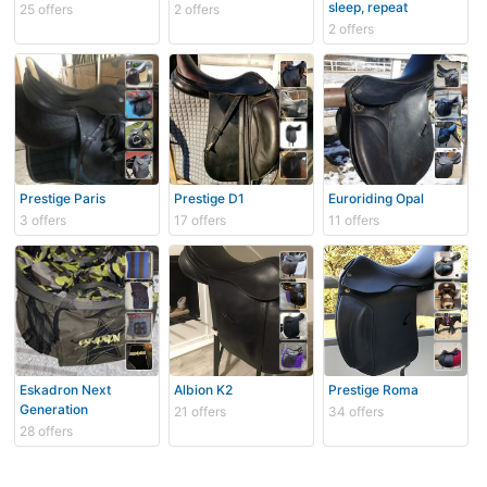
sleep, repeat
25 offers
2 offers
2 offers
Prestige Paris
Prestige D1
Euroriding Opal
3 offers
17 offers
11 offers
Eskadron Next
Albion K2
Prestige Roma
Generation
21 offers
34 offers
28 offers