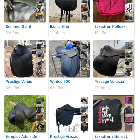
Sommer Spirit
Ikonic Elite
Eskadron Reflexx
3 offers
11 offers
16 offers
Prestige Venus
Wintec 500
Prestige Venezia
35 offers
68 offers
22 offers
Erreplus Adelinde
Prestige Arezzo
Eskadron ride, eat,