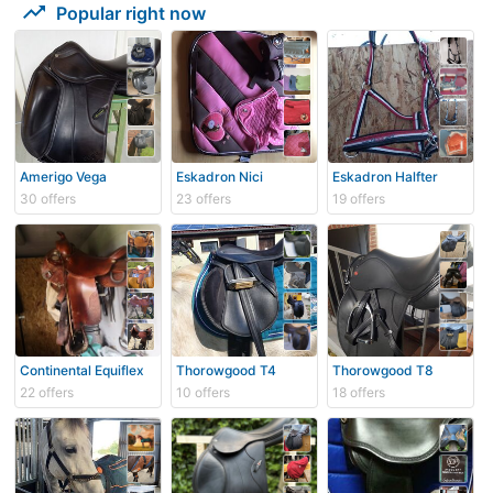
trending_up
Popular right now
Amerigo Vega
Eskadron Nici
Eskadron Halfter
30 offers
23 offers
19 offers
Continental Equiflex
Thorowgood T4
Thorowgood T8
22 offers
10 offers
18 offers