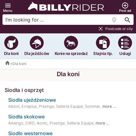
menu
add_circle_outline
Menu
Post ad
location_on
search
Postcode or city
center_focus_strong
Dla koni
Dla jeźdźców
Konie na sprzedaż
Stajnia itp.
Uslugi
home
Dla koni
Dla koni
Siodła i osprzęt
Siodła ujeżdżeniowe
Albion
,
Erreplus
,
Prestige
,
Selleria Equipe
,
Sommer
,
more …
Siodła skokowe
Amerigo
,
CWD
,
Ikonic
,
Prestige
,
Selleria Equipe
,
more …
Siodło westernowe