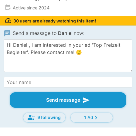
edit_calendar
Active since 2024
speed
30 users are already watching this item!
chat
Send a message to
Daniel
now:
send
Send message
group_add
chevron_right
9 following
1 Ad