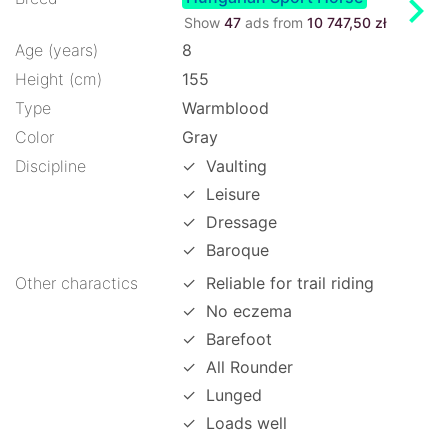
chevron_right
Show
47
ads from
10 747,50 zł
Age (years)
8
Height (cm)
155
Type
Warmblood
Color
Gray
Discipline
✓
Vaulting
✓
Leisure
✓
Dressage
✓
Baroque
Other charactics
✓
Reliable for trail riding
✓
No eczema
✓
Barefoot
✓
All Rounder
✓
Lunged
✓
Loads well