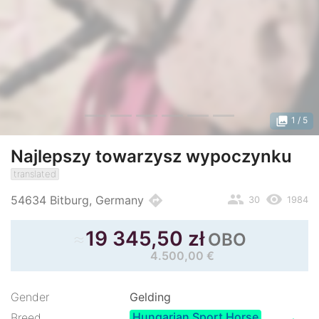
photo_library
1
/ 5
Najlepszy towarzysz wypoczynku
translated
people
remove_red_eye
directions
54634 Bitburg, Germany
30
1984
≈
19 345,50 zł
OBO
4.500,00 €
Gender
Gelding
Hungarian Sport Horse
Breed