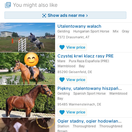
library_books
You might also like
Show ads near me
center_focus_strong
chevron_right
Utalentowany wałach
Gelding
Hungarian Sport Horse
Mix
Gray
7372 Drassmarkt, AT
favorite
View price
Czystej krwi klacz rasy PRE
Mare
Pura Raza Española (PRE)
Warmblood
Bay
85290 Geisenfeld, DE
favorite
View price
Piękny, utalentowany hiszpański wałach
Gelding
Spanish Sport Horse
Warmblood
Bay
95485 Warmensteinach, DE
favorite
View price
Ogier stadny, ogier hodowlany pełnej…
Stallion
Thoroughbred
Thoroughbred
Brown