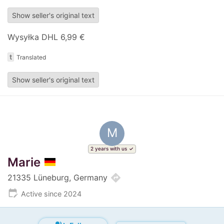
Show seller's original text
Wysyłka DHL 6,99 €
t
Translated
Show seller's original text
M
2 years with us
Marie
directions
21335 Lüneburg, Germany
edit_calendar
Active since 2024