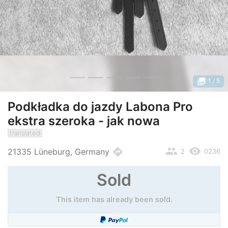
photo_library
1
/ 5
Podkładka do jazdy Labona Pro
ekstra szeroka - jak nowa
translated
people
remove_red_eye
directions
21335 Lüneburg, Germany
2
0236
Sold
This item has already been sold.