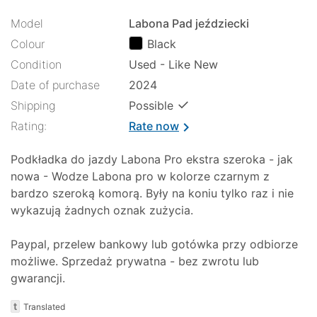
Model
Labona Pad jeździecki
Colour
Black
Condition
Used - Like New
Date of purchase
2024
✓
Shipping
Possible
Rating:
Rate now
chevron_right
Podkładka do jazdy Labona Pro ekstra szeroka - jak
nowa - Wodze Labona pro w kolorze czarnym z
bardzo szeroką komorą. Były na koniu tylko raz i nie
wykazują żadnych oznak zużycia.
Paypal, przelew bankowy lub gotówka przy odbiorze
możliwe. Sprzedaż prywatna - bez zwrotu lub
gwarancji.
t
Translated