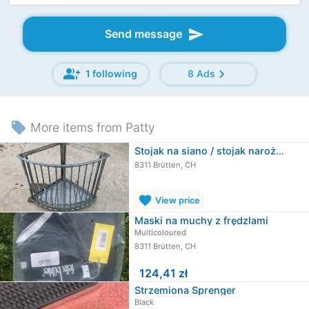
send
Send message
group_add
chevron_right
1 following
8 Ads
local_offer
More items from Patty
Stojak na siano / stojak narożny (mamut)
8311 Brütten, CH
favorite
View price
Maski na muchy z frędzlami
Multicoloured
8311 Brütten, CH
≈
124,41 zł
Strzemiona Sprenger
Black