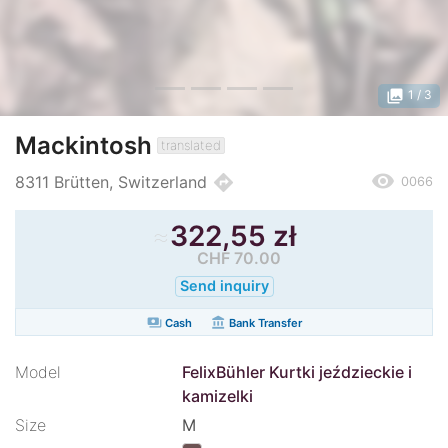
photo_library
1
/ 3
Mackintosh
translated
remove_red_eye
directions
8311 Brütten, Switzerland
0066
≈
322,55 zł
CHF 70.00
Send inquiry
payments
account_balance
Cash
Bank Transfer
Model
FelixBühler Kurtki jeździeckie i
kamizelki
Size
M