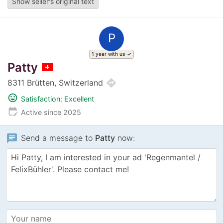
Show seller's original text
P
1 year with us
Patty
directions
8311 Brütten, Switzerland
mood
Satisfaction: Excellent
edit_calendar
Active since 2025
chat
Send a message to
Patty
now: