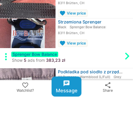
8311 Brütten, CH
favorite
View price
Strzemiona Sprenger
Black
Sprenger Bow Balance
8311 Brütten, CH
favorite
View price
chevron_rig
more_vert
Sprenger Bow Balance
Show
5
ads from
383,23 zł
Podkładka pod siodło z przędzą na…
All Purpose
Warmblood (L/Full)
Grey
chat
8311 Brütten, CH
favorite_border
share
Message
Watchlist?
Share
≈
184,31 zł
chevron_right
All ads from Patty
share
Share ad
email