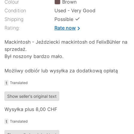
Colour
Brown
Condition
Used - Very Good
✓
Shipping
Possible
Rating:
Rate now
chevron_right
Mackintosh - Jeździecki mackintosh od FelixBühler na
sprzedaż.
Był noszony bardzo mało.
Możliwy odbiór lub wysyłka za dodatkową opłatą
t
Translated
Show seller's original text
Wysyłka plus 8,00 CHF
t
Translated