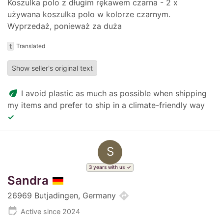
Koszulka polo z długim rękawem czarna - 2 x
używana koszulka polo w kolorze czarnym.
Wyprzedaż, ponieważ za duża
t
Translated
Show seller's original text
eco
I avoid plastic as much as possible when shipping
my items and prefer to ship in a climate-friendly way
✓
S
3 years with us
Sandra
directions
26969 Butjadingen, Germany
edit_calendar
Active since 2024