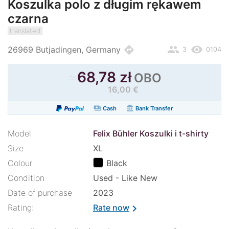
Koszulka polo z długim rękawem
czarna
translated
people
remove_red_eye
directions
26969 Butjadingen, Germany
3
0104
≈
68,78 zł
OBO
16,00 €
payments
account_balance
Cash
Bank Transfer
Model
Felix Bühler Koszulki i t-shirty
Size
XL
Colour
Black
Condition
Used - Like New
Date of purchase
2023
Rating:
Rate now
chevron_right