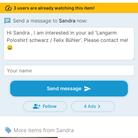
speed
3 users are already watching this item!
chat
Send a message to
Sandra
now:
send
Send message
group_add
chevron_right
Follow
4 Ads
local_offer
More items from Sandra