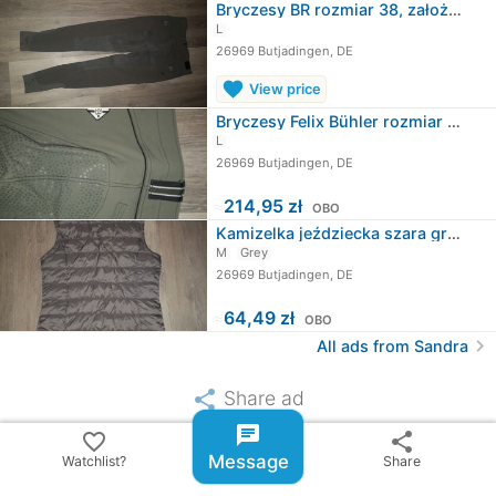
Bryczesy BR rozmiar 38, założone…
L
26969 Butjadingen, DE
favorite
View price
Bryczesy Felix Bühler rozmiar 38
L
26969 Butjadingen, DE
≈
214,95 zł
OBO
Kamizelka jeździecka szara gr m
M
Grey
26969 Butjadingen, DE
≈
64,49 zł
OBO
chevron_right
All ads from Sandra
share
Share ad
chat
favorite_border
share
email
Message
Watchlist?
Share