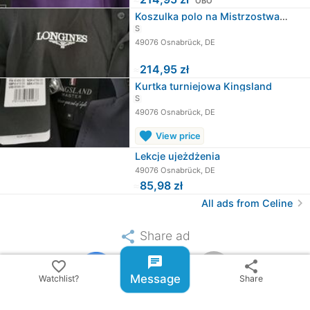
OBO
Koszulka polo na Mistrzostwa Europy…
S
49076 Osnabrück, DE
≈
214,95 zł
Kurtka turniejowa Kingsland
S
49076 Osnabrück, DE
favorite
View price
Lekcje ujeżdżenia
49076 Osnabrück, DE
≈
85,98 zł
chevron_right
All ads from Celine
share
Share ad
chat
email
favorite_border
share
Message
Watchlist?
Share
warning
Report item