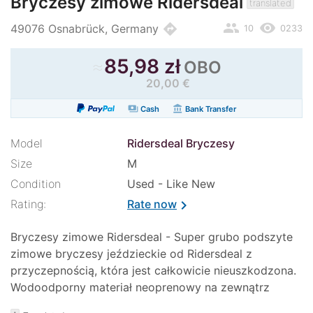
Bryczesy zimowe Ridersdeal
translated
people
remove_red_eye
directions
49076 Osnabrück, Germany
10
0233
≈
85,98 zł
OBO
20,00 €
payments
account_balance
Cash
Bank Transfer
Model
Ridersdeal Bryczesy
Size
M
Condition
Used - Like New
Rating:
Rate now
chevron_right
Bryczesy zimowe Ridersdeal - Super grubo podszyte
zimowe bryczesy jeździeckie od Ridersdeal z
przyczepnością, która jest całkowicie nieuszkodzona.
Wodoodporny materiał neoprenowy na zewnątrz