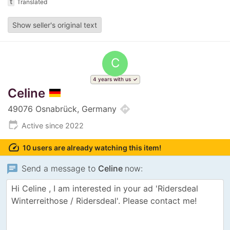
t
Translated
Show seller's original text
C
4 years with us
Celine
directions
49076 Osnabrück, Germany
edit_calendar
Active since 2022
speed
10 users are already watching this item!
chat
Send a message to
Celine
now: