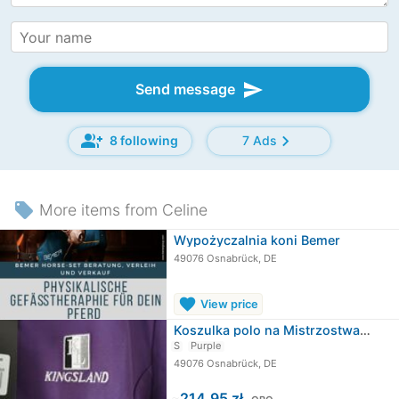
send
Send message
group_add
chevron_right
8 following
7 Ads
local_offer
More items from Celine
Wypożyczalnia koni Bemer
49076 Osnabrück, DE
favorite
View price
Koszulka polo na Mistrzostwa Europy…
S
Purple
49076 Osnabrück, DE
≈
214,95 zł