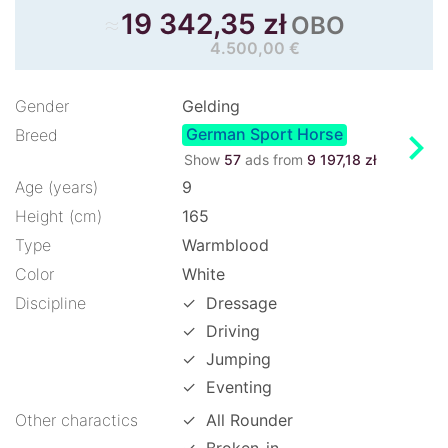
≈
19 342,35 zł
OBO
4.500,00 €
Gender
Gelding
German Sport Horse
chevron_right
Breed
Show
57
ads from
9 197,18 zł
Age (years)
9
Height (cm)
165
Type
Warmblood
Color
White
Discipline
✓
Dressage
✓
Driving
✓
Jumping
✓
Eventing
Other charactics
✓
All Rounder
✓
Broken-in