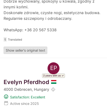
Dobrze wychowany, spokojny u kowala, zgodny z
innymi końmi.
Doskonałe zdrowie, czyste nogi, estetyczna budowa.
Regularnie szczepiony i odrobaczany.
WhatsApp: +36 20 567 5338
t
Translated
Show seller's original text
EP
2 years with us
Evelyn Pferdhod
directions
4000 Debrecen, Hungary
mood
Satisfaction: Excellent
edit_calendar
Active since 2025