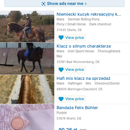
Show ads near me
center_focus_strong
chevron_right
Niemiecki kucyk rekreacyjny kucyk…
Mare
German Riding Pony
Pony / Small Horse
Dark chestnut
21435 Stelle, DE
favorite
View price
Klacz o silnym charakterze
Mare
Irish Sport Horse
Thoroughbred
Bay
33181 Bad Wünnenberg, DE
favorite
View price
Hafi mix klacz na sprzedaż
Mare
Haflinger
Mix
Chestnut/Sorrel
88605 Bietingen/Sauldorf, DE
favorite
View price
Bandaże Felix Bühler
Purple
51674 Wiehl, DE
≈
90,26 zł