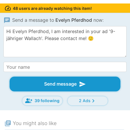
speed
48 users are already watching this item!
chat
Send a message to
Evelyn Pferdhod
now:
send
Send message
group_add
chevron_right
39 following
2 Ads
library_books
You might also like