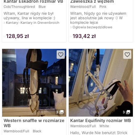
Kantar Eskadron rozmiar VB
Zawieszka z węzłem
Cob/Thoroughbred
Blue
Warmblood/Full
Pink
Witam, Kantar nigdy nie był
Witam, Nigdy go nie używałem
używany, lina w komplecie :)
jest absolutnie jak nowy :) W
komplecie lejce
navigate_next
navigate_next
Kantary
Kantary in Grevenbroich
navigate_next
Ogłowia bezwędzidłowe
≈
128,95 zł
≈
193,42 zł
favorite_border
favorite_border
photo_library
photo_library
3
3
Western snaffle w rozmiarze
Kantar Equifinity rozmiar WB
WB
Warmblood/Full
White
Warmblood/Full
Black
Hallo, Wurde Nie benutzt Strick