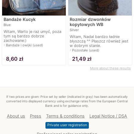
Bandaże Kucyk
Rozmiar dzwonków
kopytowych WB
Blue
Silver
Witam, Warto je raz umyć, poza
tym są bardzo dobrze
Witam, Nadal bardzo ładnie
zachowane:)
błyszczą ^^ Płaszcz również jest
navigate_next
Bandaże i owijki (used)
w dobrym stanie.
navigate_next
Pozostałe (used)
≈
8,60 zł
≈
21,49 zł
More about these results
If two prices are given: Price set by seller (indicated in gray) has been automatically
converted into displayed currency using exchange rates from the European Central
Bank and is for guidance only.
About us
Press
Terms & conditions
Legal Notice / DSA
Private user registration