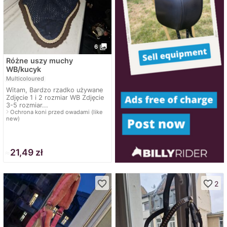
photo_library
6
Różne uszy muchy
WB/kucyk
Multicoloured
Witam, Bardzo rzadko używane
Zdjęcie 1 i 2 rozmiar WB Zdjęcie
3-5 rozmiar...
navigate_next
Ochrona koni przed owadami (like
new)
≈
21,49 zł
favorite_border
favorite_border
2