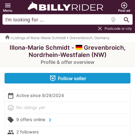
menu
add_circle_outline
Menu
Post ad
location_on
search
Postcode or city
center_focus_strong
home
Listings of Illona-Marie Schmidt • Grevenbroich, Germany
Illona-Marie Schmidt -
Grevenbroich,
Nordrhein-Westfalen (NW)
Profile & offer overview
alarm_add
Follow seller
date_range
Active since 9/29/2024
mood
No ratings yet
local_offer
chevron_right
9 offers online
people
2 followers