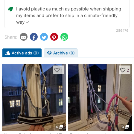
eco
I avoid plastic as much as possible when shipping
my items and prefer to ship in a climate-friendly
way ✓
286476
Share:
style
Active ads (9)
handshake
Archive (0)
favorite_border
favorite_border
1
2
photo_library
photo_library
4
3