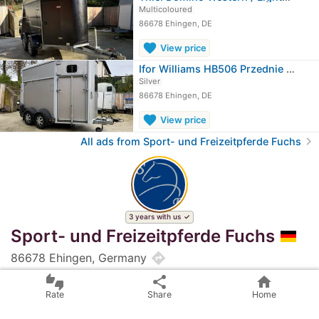
Multicoloured
86678 Ehingen, DE
favorite
View price
Ifor Williams HB506 Przednie wyjście
Silver
86678 Ehingen, DE
favorite
View price
chevron_right
All ads from Sport- und Freizeitpferde Fuchs
3 years with us
Sport- und Freizeitpferde Fuchs
directions
86678 Ehingen, Germany
mood
thumbs_up_down
share
home
Satisfaction: Excellent
Rate
Share
Home
edit_calendar
BillyRider-Seller (commercial) since 2023