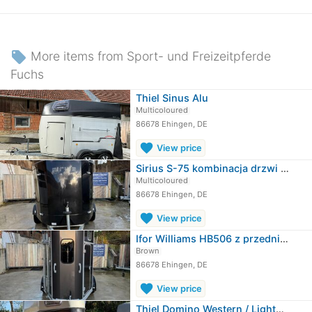
local_offer
More items from Sport- und Freizeitpferde
Fuchs
Thiel Sinus Alu
Multicoloured
86678 Ehingen, DE
favorite
View price
Sirius S-75 kombinacja drzwi i rampy
Multicoloured
86678 Ehingen, DE
favorite
View price
Ifor Williams HB506 z przednim wyjściem
Brown
86678 Ehingen, DE
favorite
View price
Thiel Domino Western / Lightweight