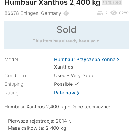
Humbaur Xanthos 2,400 kg
translated
people
remove_red_eye
directions
86678 Ehingen, Germany
2
0289
Sold
This item has already been sold.
chevron_right
Model
Humbaur Przyczepa konna
Xanthos
Condition
Used - Very Good
✓
Shipping
Possible
Rating:
Rate now
chevron_right
Humbaur Xanthos 2,400 kg - Dane techniczne:
- Pierwsza rejestracja: 2014 r.
- Masa całkowita: 2 400 kg