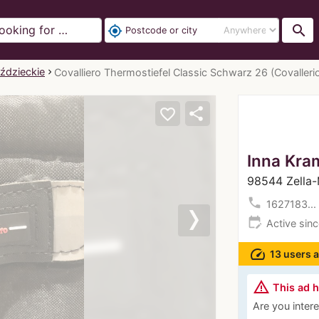
search
my_location
eździeckie
Covalliero Thermostiefel Classic Schwarz 26 (Covalleri
share
favorite_border
Inna Kra
98544 Zella
phone
1627183...
edit_calendar
Active sin
Next
speed
13 users a
warning_amber
This ad 
Are you interes