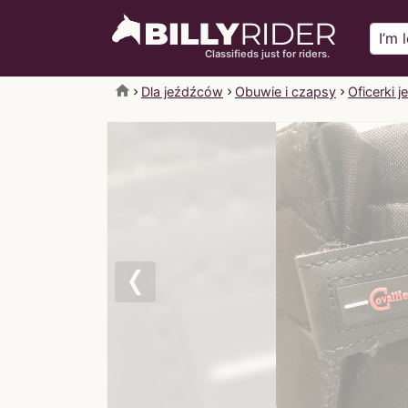
Classifieds just for riders.
home
Dla jeźdźców
Obuwie i czapsy
Oficerki j
Previous