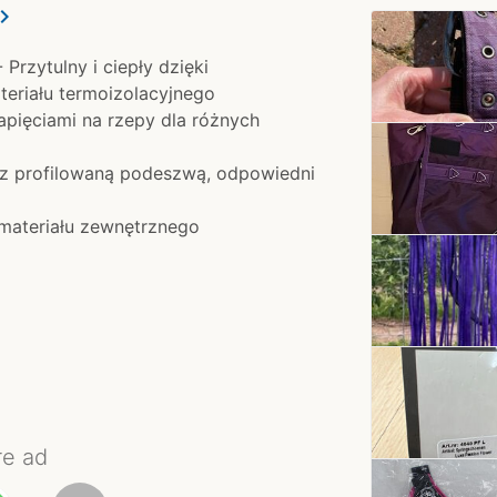
ron_right
Przytulny i ciepły dzięki
riału termoizolacyjnego
pięciami na rzepy dla różnych
z profilowaną podeszwą, odpowiedni
 materiału zewnętrznego
re ad