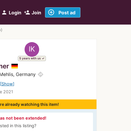
add_circle_outline
person
person_add
Login
Join
Post ad
o)
IK
5 years with us
mer
directions
-Mehlis, Germany
Show
ce 2021
re already watching this item!
has not been extended!
ted in this listing?