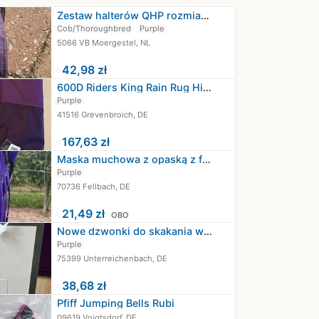
Zestaw halterów QHP rozmiar cob
Cob/Thoroughbred
Purple
5066 VB Moergestel, NL
≈
42,98 zł
600D Riders King Rain Rug Highneck…
Purple
41516 Grevenbroich, DE
≈
167,63 zł
Maska muchowa z opaską z frędzlami…
Purple
70736 Fellbach, DE
≈
21,49 zł
OBO
Nowe dzwonki do skakania w kolorze…
Purple
75399 Unterreichenbach, DE
≈
38,68 zł
Pfiff Jumping Bells Rubi
09619 Voigtsdorf, DE