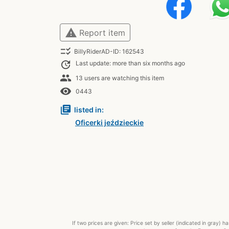
warning
Report item
checklist_rtl
BillyRiderAD-ID: 162543
update
Last update: more than six months ago
people
13 users are watching this item
remove_red_eye
0443
library_books
listed in:
Oficerki jeździeckie
If two prices are given: Price set by seller (indicated in gray)