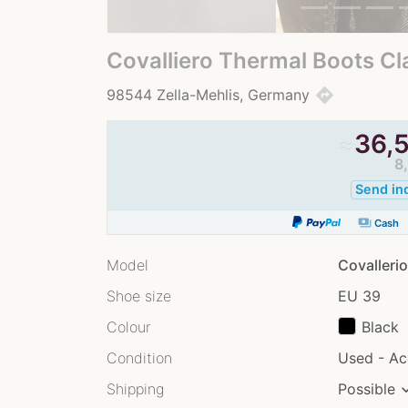
Covalliero Thermal Boots Cl
directions
98544 Zella-Mehlis, Germany
≈
36,5
8
Send in
payments
Cash
Model
Covallerio
Shoe size
EU 39
Colour
Black
Condition
Used - Ac
Shipping
Possible