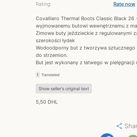
Rating:
Rate now
chev
Covalliero Thermal Boots Classic Black 26 - 
wyjmowanemu butowi wewnętrznemu z mate
Zimowe buty jeździeckie z regulowanymi za
szerokości łydek
Wodoodporny but z tworzywa sztucznego 
do strzemion.
But jest wykonany z łatwego w pielęgnacji
t
Translated
Show seller's original text
5,50 DHL
share
Sha