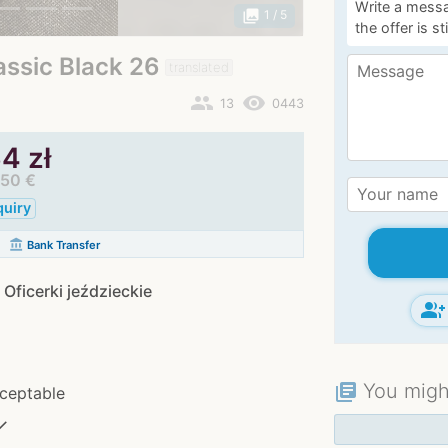
Write a messa
photo_library
1
/ 5
the offer is st
assic Black 26
translated
people
remove_red_eye
13
0443
4 zł
,50 €
quiry
account_balance
Bank Transfer
 Oficerki jeździeckie
group_add
You might
library_books
ceptable
✓