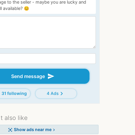
ge to the seller - maybe you are lucky and
ill available? 😊
send
Send message
chevron_right
31 following
4 Ads
 also like
Show ads near me
center_focus_strong
chevron_right