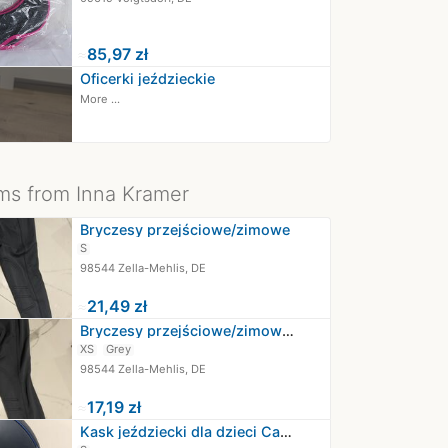
≈
85,97 zł
Oficerki jeździeckie
More ...
ms from Inna Kramer
Bryczesy przejściowe/zimowe
S
98544 Zella-Mehlis, DE
≈
21,49 zł
Bryczesy przejściowe/zimowe Xs Grey
XS
Grey
98544 Zella-Mehlis, DE
≈
17,19 zł
Kask jeździecki dla dzieci Casco